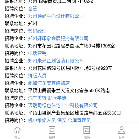
联系地址：郑州 锦荣商贸城二期 3F-1102-2
招聘岗位：
仓管
招聘企业：
郑州顶尚平面设计有限公司
联系地址：郑州
招聘岗位：
营销经理
招聘企业：
郑州好印象会展服务有限公司
联系地址：郑州市花园北路居易国际广场3号楼1305室
招聘岗位：
电话营销
招聘企业：
郑州未来企划包装有限公司
联系地址：郑州花园路59号居易国际广场3号楼920室
招聘岗位：
拼版人员
招聘企业：
驰加汽车美容装饰店
联系地址：平顶山舞钢朱兰大道文化宫东500米路南
招聘岗位：
汽车美容
贴膜学徒
招聘企业：
迈瑞司绿色住宅工业科技有限公司
联系地址：平顶山舞钢产业集聚区建设路与纬五路交叉口
招聘岗位：
机电维修人员
保安
仓库管理员
招聘企业：
河南鼎赢实业有限公司
联系地址：平顶山新华陆顺建材城北门对面豫鸿嘉业
首页
首页
招聘
招聘
简历
简历
账户
账户