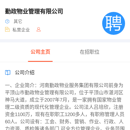
勤政物业管理有限公司
其它
私营企业
公司主页
在招职位
公司介绍
一、企业简介：河南勤政物业服务集团有限公司前身为
平顶山市勤政物业管理有限公司，位于平顶山市湛河区
神马大道，成立于2007年7月，是一家拥有国家物业管
理二级资质的现代化管理企业。公司法人吕培欣，注册
资金1100万，现有在职职工1200多人，有职称管理人员
60人。公司设有：工会、财务、营销、作业、行政、人
力资源、质检等诸多部门,可全方位管理企业。业务范围