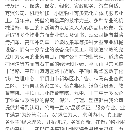
涉及环卫、保洁、保安、绿化、家政服务、汽车租赁、
商贸公司、机电维修、小区物业可多元化立体式服务业
主。近年来，凭借公司雄厚的技术力量、多种专业的机
械设备、职工的不断努力以及深入人心的品牌形象，先
后取得多个物业方面专业资质及证书。现公司拥有道路
清扫车、高压冲洗车、垃圾收集车等多种大型专业机械
设备，拥有十分专业的设备操作员工，可快速高效的完
成甲方交与的业务项目，同时公司在物业管理、道路清
扫保洁等方面有着丰富的经验和业绩。平顶山卫东区城
市道路、平顶山湛河区城市道路、平顶山新华区数字化
城市管理中心、平顶山市新华区小广告、神马实业各家
属区、飞行集团各家属区、亿嘉集团、湛鱼台豪园、教
育学院、平顶山职业教育学院、九中、十三中等多家企
事业单位及院校的保安、保洁、清理、监控都由我公司
提供并得到认可。公司一直以“品质保证、服务专业、业
主满意”为经营宗旨，以“求仁为大、求利为小、真正服
务业主”经营理念，开拓进取，务实创新，在做好物业服
务的基础上，还以打造平顶山地区特色品牌为己任，力